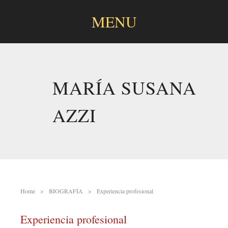
MENU
SKIP
TO
CONTENT
MARÍA SUSANA
AZZI
Home
BIOGRAFÍA
Experiencia profesional
Experiencia profesional