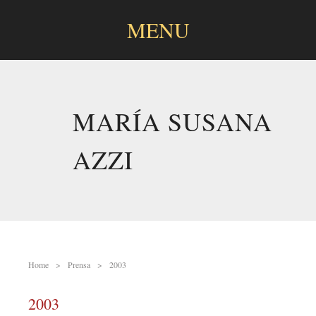
MENU
SKIP
TO
CONTENT
MARÍA SUSANA
AZZI
Home
Prensa
2003
2003